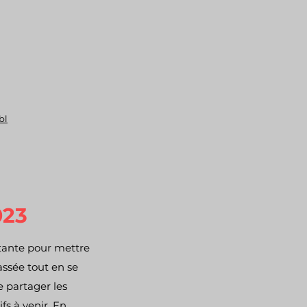
bl
023
tante pour mettre
assée tout en se
de partager les
fs à venir. En