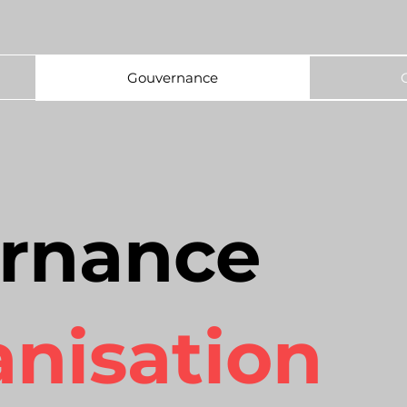
Gouvernance
rnance
nisation