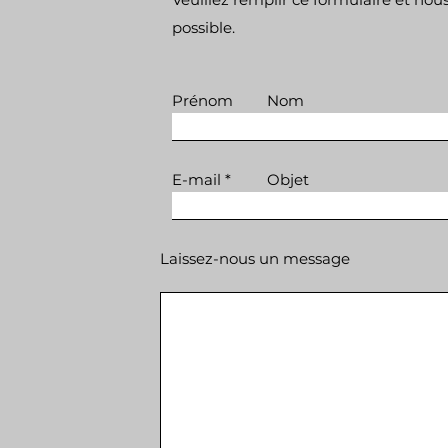
possible.
Prénom
Nom
E-mail
Objet
Laissez-nous un message