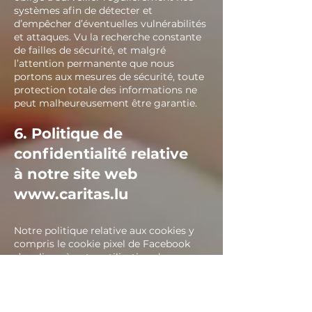
systèmes afin de détecter et
d’empêcher d’éventuelles vulnérabilités
et attaques. Vu la recherche constante
de failles de sécurité, et malgré
l’attention permanente que nous
portons aux mesures de sécurité, toute
protection totale des informations ne
peut malheureusement être garantie.
6. Politique de
confidentialité relative
à notre site web
www.caritas.lu
Notre politique relative aux cookies y
compris le cookie pixel de Facebook
s’applique à votre utilisation de nos
services : Nous utilisons vos données
afin de déterminer quels sont les
services les plus adaptés à votre profil
et nous pouvons vous proposer ces