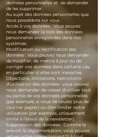
données personnelles et de demander
de les supprimer.
Au sujet des données personnelles que
nous possédons sur vous :
Accès à vos données : Vous pouvez
nous demander la liste des données
personnelles enregistrées dans nos
systèmes.
Modification ou rectification des
données : Vous pouvez nous demander
de modifier, de mettre à jour ou de
corriger vos données dans certains cas,
en particulier si elles sont inexactes.
Objections, limitations, restrictions
d’utilisation des données : vous pouvez
nous demander de cesser d’utiliser tout
ou partie de vos données personnelles
(par exemple, si vous ne voulez plus de
courrier papier) ou d’en limiter notre
utilisation (par exemple, uniquement
limité à l’envoi de la newsletter).
Suppression des données : Comme le
prévoit la réglementation, vous pouvez
retirer votre consentement(1) à tout